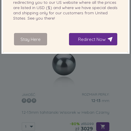
redirecting you to our
US
website where all the prices
are listed in
USD ($)
and where we have special deals
and shipping only for our customers from
United
States
. See you there!
Stay Here
Redirect Now
ROZMIAR PERŁY:
JAKOŚĆ:
12-13
mm
12-13mm tahitanski Wisiorek w Heban Czarny
-80%
zł15099
zł
3029