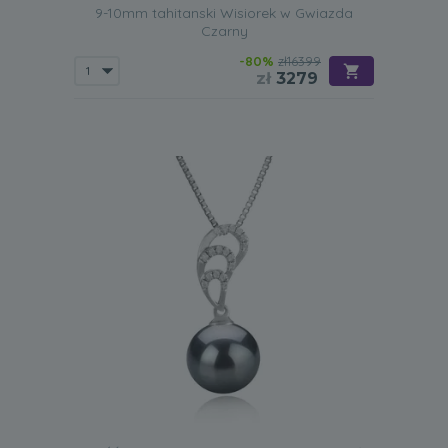
9-10mm tahitanski Wisiorek w Gwiazda
Czarny
-80%
zł16399
zł
3279