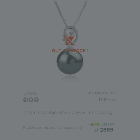
ROZMIAR PERŁY:
JAKOŚĆ:
11-12
mm
11-12mm tahitanski Wisiorek w Trish Czarny
-80%
zł14399
Przepraszamy, brak w magazynie
zł
2889