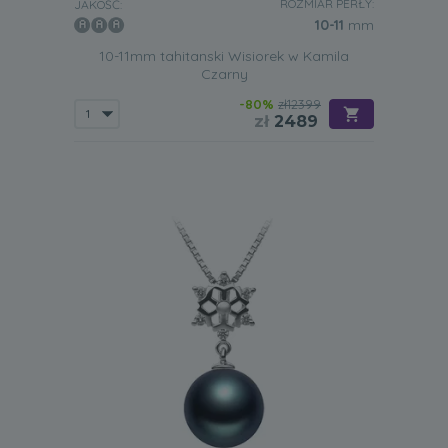
ROZMIAR PERŁY:
JAKOŚĆ:
10-11
mm
10-11mm tahitanski Wisiorek w Kamila
Czarny
-80%
zł12399
zł
2489