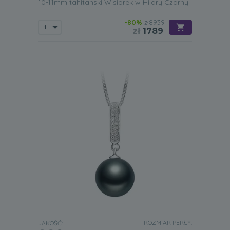
10-11mm tahitanski Wisiorek w Hilary Czarny
-80%
zł8939
zł
1789
ROZMIAR PERŁY:
JAKOŚĆ: