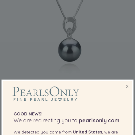
ROZMIAR PERŁY:
JAKOŚĆ:
X
10-11
mm
10-11mm tahitanski Wisiorek w Emilia Czarny
GOOD NEWS!
-80%
zł10999
We are redirecting you to
zł
pearlsonly.com
2199
We detected you come from
United States
, we are