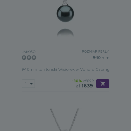
ROZMIAR PERŁY:
JAKOŚĆ:
9-10
mm
9-10mm tahitanski Wisiorek w Vondra Czarny
-80%
zł8199
zł
1639