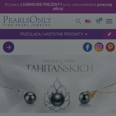
Wybierz
2 DARMOWE PREZENTY
przy zamówieniach
powyżej
zł809
!
0
PRZEGLĄDAJ WSZYSTKIE PRODUKTY