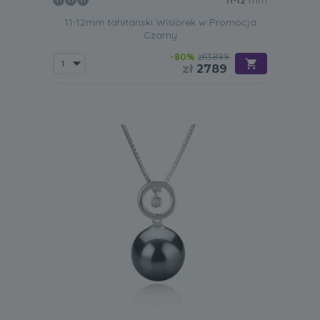
11-12
mm
11-12mm tahitanski Wisiorek w Promocja
Czarny
-80%
zł13899
zł
2789