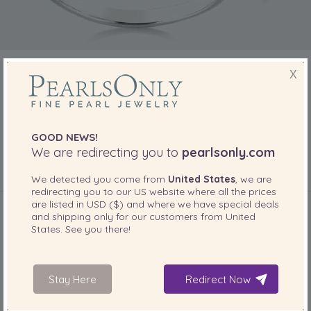
X
GOOD NEWS!
Luz
We are redirecting you to
pearlsonly.com
Przecenione artykuły jubilerskie
We detected you come from
United States
, we are
redirecting you to our
US
website where all the prices
are listed in
USD ($)
and where we have special deals
and shipping only for our customers from
United
States
. See you there!
Stay Here
Redirect Now
Wyprzedaż RedTag
Ceny do 80% taniej