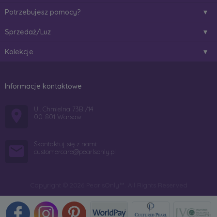
Potrzebujesz pomocy?
Sprzedaż/Luz
Kolekcje
Informacje kontaktowe
Ul. Chmielna 73B /14
00-801 Warsaw
Skontaktuj się z nami:
customercare@pearlsonly.pl
Copyright © 2026 PearlsOnly™. All Rights Reserved