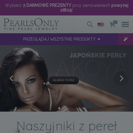
Wybierz
2 DARMOWE PREZENTY
przy zamówieniach
powyżej
zł809
!
0
PRZEGLĄDAJ WSZYSTKIE PRODUKTY
Naszyjniki z pereł