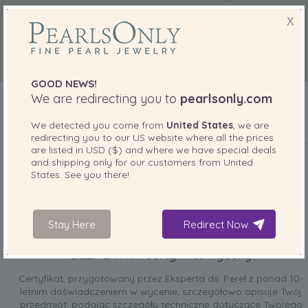
X
GOOD NEWS!
We are redirecting you to
pearlsonly.com
We detected you come from
United States
, we are
redirecting you to our
US
website where all the prices
DOŁĄCZONE DO TWOJEGO PRODUKTU
are listed in
USD ($)
and where we have special deals
and shipping only for our customers from
United
States
. See you there!
Stay Here
Redirect Now
BEZPŁATNY certyfikat wyceny
Certyfikat, przygotowany przez Eksperta ds. Pereł z ponad 10-
letnim doświadczeniem w wycenie, szczegółowo opisuje Twój
przedmiot, podając szczegóły techniczne dotyczące Twojego