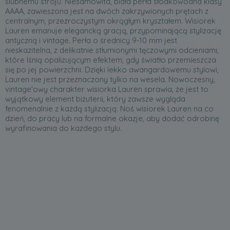
ślubnemu stroju. Niesamowita, biała perła słodkowodna klasy
AAAA, zawieszona jest na dwóch zakrzywionych prętach z
centralnym, przezroczystym okrągłym kryształem. Wisiorek
Lauren emanuje elegancką gracją, przypominającą stylizację
antyczną i vintage. Perła o średnicy 9-10 mm jest
nieskazitelna, z delikatnie stłumionymi tęczowymi odcieniami,
które lśnią opalizującym efektem, gdy światło przemieszcza
się po jej powierzchni. Dzięki lekko awangardowemu stylowi,
Lauren nie jest przeznaczony tylko na wesela. Nowoczesny,
vintage'owy charakter wisiorka Lauren sprawia, że jest to
wyjątkowy element biżuterii, który zawsze wygląda
fenomenalnie z każdą stylizacją. Noś wisiorek Lauren na co
dzień, do pracy lub na formalne okazje, aby dodać odrobinę
wyrafinowania do każdego stylu.