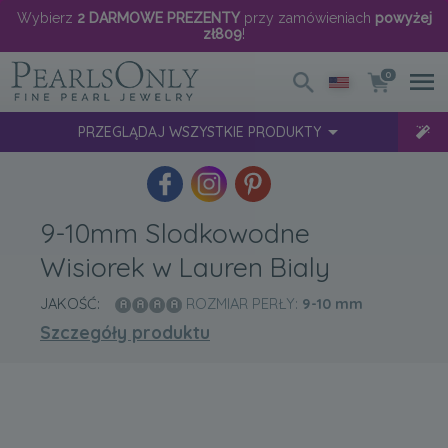
Wybierz
2 DARMOWE PREZENTY
przy zamówieniach
powyżej
zł809
!
0
PRZEGLĄDAJ WSZYSTKIE PRODUKTY
9-10mm Slodkowodne
Wisiorek w Lauren Bialy
JAKOŚĆ:
ROZMIAR PERŁY:
9-10
mm
Szczegóły produktu