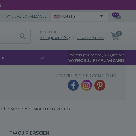
9
!
WYBIERZ LOKALIZACJĘ:
PLN (zł)
POWITANIE
0
Zalogować Się
|
Utwórz Konto
Potrzebujesz pomocy w wyborze?
Tag
Luz
WYPRÓBUJ PEARL WIZARD
PODZIEL SIĘ Z PRZYJACIÓŁMI:
atie Serce Barwiona na czarno
TWÓJ PIERSCIEN