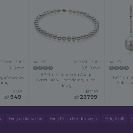
OZMIAR PERŁY:
ROZMIAR PERŁY:
JAKOŚĆ:
JAKOŚĆ:
7-8
mm
8.5-9
mm
8.5-9mm Japonska Akoya
ya Wisiorek
10-11mm 
Naszyjnik w Hanadama, 18 cali
arny
kolczyk
Bialy
zł5689
zł83299
zł
949
zł
23799
a
Perły słodkowodne
Perły Morza Południowego
Perły Tahiti