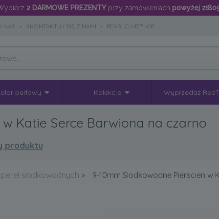
Wybierz
2 DARMOWE PREZENTY
przy zamówieniach
powyżej zł80
O NAS
•
SKONTAKTUJ SIĘ Z NAMI
•
PEARLCLUB™ VIP
olor perłowy
Kolekcje
Wyprzedaż Red
w Katie Serce Barwiona na czarno
y produktu
 z pereł słodkowodnych
>
9-10mm Slodkowodne Pierscien w K