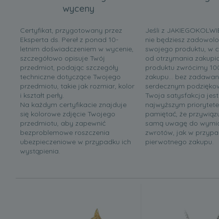
wyceny
Certyfikat, przygotowany przez
Jeśli z JAKIEGOKOLW
Eksperta ds. Pereł z ponad 10-
nie będziesz zadowolo
letnim doświadczeniem w wycenie,
swojego produktu, w c
szczegółowo opisuje Twój
od otrzymania zakupi
przedmiot, podając szczegóły
produktu zwrócimy 1
techniczne dotyczące Twojego
zakupu... bez zadawani
przedmiotu, takie jak rozmiar, kolor
serdecznym podzięko
i kształt perły.
Twoja satysfakcja jes
Na każdym certyfikacie znajduje
najwyższym priorytet
się kolorowe zdjęcie Twojego
pamiętać, że przywiąz
przedmiotu, aby zapewnić
samą uwagę do wymia
bezproblemowe roszczenia
zwrotów, jak w przyp
ubezpieczeniowe w przypadku ich
pierwotnego zakupu.
wystąpienia.