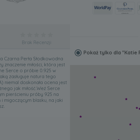
Brak Recenzji
Pokaż tylko dla
"Katie 
uża Czarna Perła Słodkowodna
 znaczenie miłości, która jest
ne Serce o próbie 0.925 w
aką zasługuje natura tego
AA) niemal doskonała ocena jest
ażnego jak miłość.Weź Serce
m pierścieniu próby 925 na
 i migoczącym blasku, na jaki
sz.