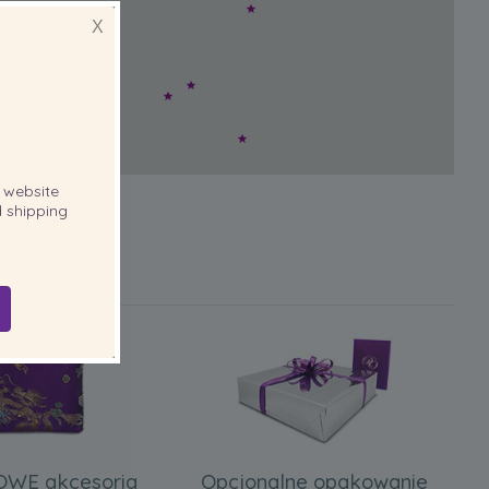
X
website
 shipping
WE akcesoria
Opcjonalne opakowanie