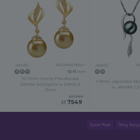
ROZMIAR PERŁY:
R
JAKOŚĆ:
JAKOŚĆ:
10-11
mm
10-11mm morze Poludniowe
7-8mm Japonska Ako
Zestaw kolczyków w Damica
w Jennifer Cz
Zloto
zł37699
zł
7549
Świat Pereł
Perły Akoy