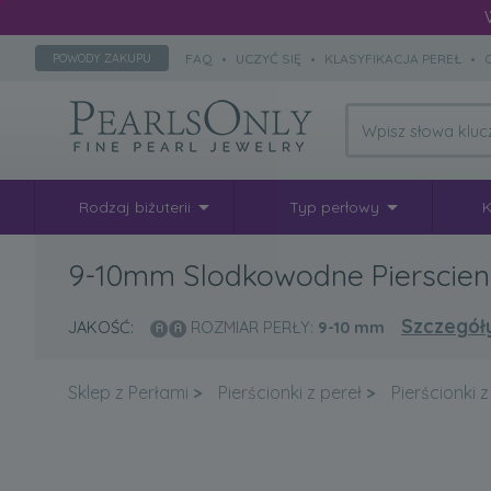
FAQ
•
UCZYĆ SIĘ
•
KLASYFIKACJA PEREŁ
•
POWODY ZAKUPU
Rodzaj biżuterii
Typ perłowy
K
9-10mm Slodkowodne Pierscien 
Szczegół
JAKOŚĆ:
ROZMIAR PERŁY:
9-10
mm
Sklep z Perłami
>
Pierścionki z pereł
>
Pierścionki