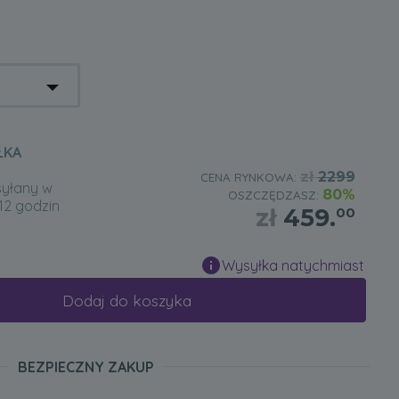
ŁKA
zł
2299
CENA RYNKOWA:
syłany w
80%
OSZCZĘDZASZ:
12 godzin
zł
459.
00
Wysyłka natychmiast
Dodaj do koszyka
BEZPIECZNY ZAKUP