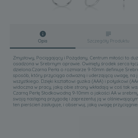
Opis
Szczegóły Produktu
Zmysłowy, Pociągający i Pożądany, Centrum miłości to d
osadzona w Srebrnym oprawie. Owinięty środek serca łączy
dzielona.Czarna Perła o rozmiarze 9-10mm definiuje Srebr
sposób, który przyciąga odważną i uderzającą uwagę, na j
wszystkiego. Dzięki kształtowi guzika (AAA) i połyskowi (A
widoczna w pracy, jaką obie strony wkładają w coś tak w
Czarną Perłę Słodkowodną 9-10mm o jakości AA w srebrny
swoją następną przygodę i zaprezentuj ją w olśniewającym
ten pierścień zasługuje, i obserwuj, jaką uwagę przyciągnie