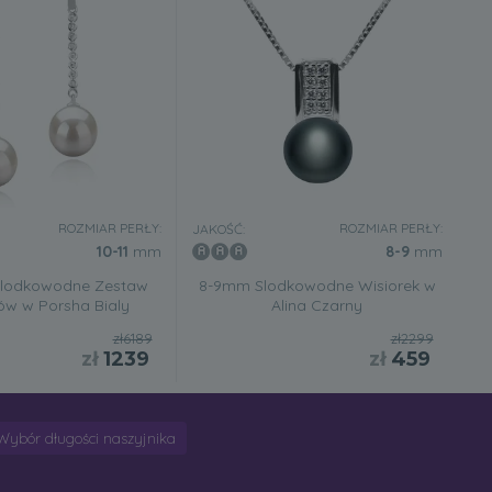
ROZMIAR PERŁY:
ROZMIAR PERŁY:
JAKOŚĆ:
10-11
mm
8-9
mm
Slodkowodne Zestaw
8-9mm Slodkowodne Wisiorek w
ów w Porsha Bialy
Alina Czarny
zł6189
zł2299
zł
1239
zł
459
Wybór długości naszyjnika