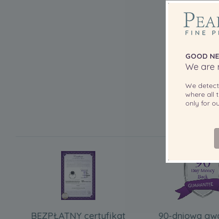
GOOD NE
We are r
We detec
where all t
only for 
BEZPŁATNY certyfikat
90-dniowa gw