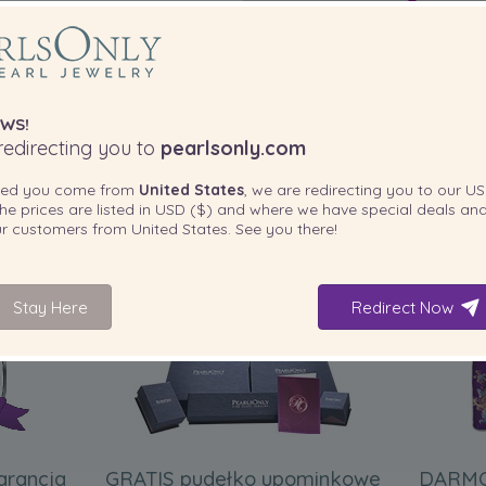
WS!
edirecting you to
pearlsonly.com
ted you come from
United States
, we are redirecting you to our
US
he prices are listed in
USD ($)
and where we have special deals and
our customers from
United States
. See you there!
DOŁĄCZONE DO TWOJEGO PRODUKTU
Stay Here
Redirect Now
arancja
GRATIS pudełko upominkowe
DARMO