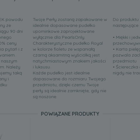
IEK powodu
Twoje Perły zostaną zapakowane w
Do produktu
ny ze
idealnie dopasowane pudełko
następujące
iągu 90 dni
upominkowe zaprojektowane
onego
wyłącznie dla PearlsOnly.
• Miękki i j
00% ceny
Charakterystyczne pudełko Royal
przechowywan
a pytań i z
w kolorze fioletu ze wspaniałą
• Karta pielę
waniem.
czarną aksamitną wyściółką jest
pozwala zac
t naszym
natychmiastowym znakiem jakości
przedmiotu
em. Należy
i luksusu.
• Ściereczka 
ujemy taką
Każde pudełko jest idealnie
nigdy nie tr
ny i
dopasowane do rozmiaru Twojego
adku
przedmiotu, dzięki czemu Twoje
perły są idealnie zamknięte, gdy nie
są noszone.
POWIĄZANE PRODUKTY