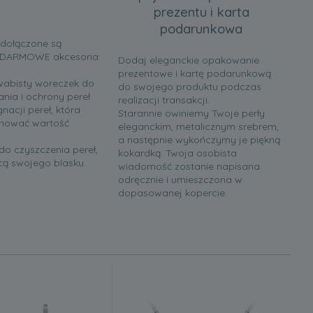
prezentu i karta
podarunkowa
 dołączone są
 DARMOWE akcesoria:
Dodaj eleganckie opakowanie
prezentowe i kartę podarunkową
edwabisty woreczek do
do swojego produktu podczas
ia i ochrony pereł
realizacji transakcji.
gnacji pereł, która
Starannie owiniemy Twoje perły
hować wartość
eleganckim, metalicznym srebrem,
a następnie wykończymy je piękną
do czyszczenia pereł,
kokardką. Twoja osobista
acą swojego blasku.
wiadomość zostanie napisana
odręcznie i umieszczona w
dopasowanej kopercie.