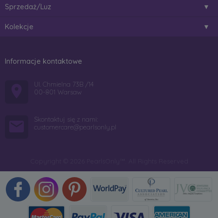
Sprzedaż/Luz
Kolekcje
Informacje kontaktowe
Ul. Chmielna 73B /14
00-801 Warsaw
Skontaktuj się z nami:
customercare@pearlsonly.pl
Copyright © 2026 PearlsOnly™. All Rights Reserved