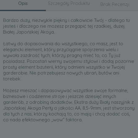
Opis
Szczegóły Produktu
Brak Recenzji
Bardzo duży, niezwykle piękny i całkowicie Twój - dlatego tu
jesteś i dlaczego nie możesz przegapić tej rzadkiej, dużej
Białej Japońskiej Akoya.
Łatwy do dopasowania do wszystkiego, co masz, jest to
elegancki element, który przyciągnie spojrzenia wielu i
wywoła zazdrość tych, którzy pragną mieć to, co Ty już
posiadasz. Pozostań wierny swojemu stylowi i dodaj pozornie
prosty element biżuterii, który odmieni wszystko w Twojej
garderobie. Nie potrzebujesz nowych ubrań, butów ani
torebek.
Możesz mieszać i dopasowywać wszystkie swoje formalne,
biznesowe i codzienne stroje i jeszcze dziesięć innych
garderób, z odrobiną dodatków. Ekstra duży Biały naszyjnik z
Japońskiej Akoya Perły o jakości AA, 8,5-9mm, jest stworzony
dla tych z nas, którzy kochają to, co mają i chcą dodać coś,
co nada efektownego „wow” faktora.