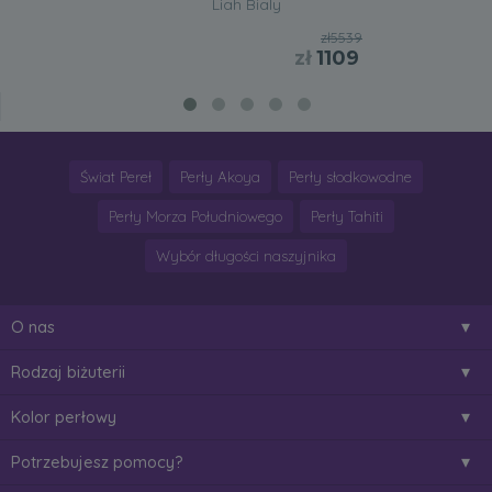
Liah Bialy
zł5539
zł
1109
Świat Pereł
Perły Akoya
Perły słodkowodne
Perły Morza Południowego
Perły Tahiti
Wybór długości naszyjnika
O nas
Rodzaj biżuterii
Kolor perłowy
Potrzebujesz pomocy?