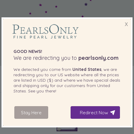
X
GOOD NEWS!
We are redirecting you to
pearlsonly.com
We detected you come from
United States
, we are
redirecting you to our
US
website where all the prices
are listed in
USD ($)
and where we have special deals
and shipping only for our customers from
United
States
. See you there!
DOŁĄCZONE DO TWOJEGO PRODUKTU
Stay Here
Redirect Now