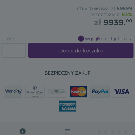
zł
59599
CENA RYNKOWA:
83%
OSZCZĘDZASZ:
zł
9939.
00
Wysyłka natychmiast
ILOŚĆ:
Dodaj do koszyka
BEZPIECZNY ZAKUP