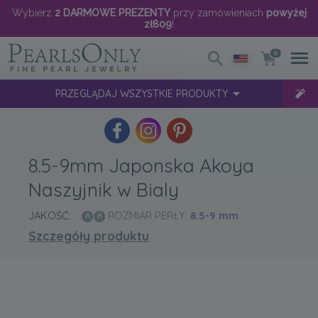
Wybierz
2 DARMOWE PREZENTY
przy zamówieniach
powyżej
zł809
!
0
PRZEGLĄDAJ WSZYSTKIE PRODUKTY
8.5-9mm Japonska Akoya
Naszyjnik w Bialy
JAKOŚĆ:
ROZMIAR PERŁY:
8.5-9
mm
Szczegóły produktu