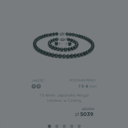
ROZMIAR PERŁY:
JAKOŚĆ:
7.5-8
mm
7.5-8mm Japonska Akoya
Ustawic w Czarny
zł30199
zł
5039