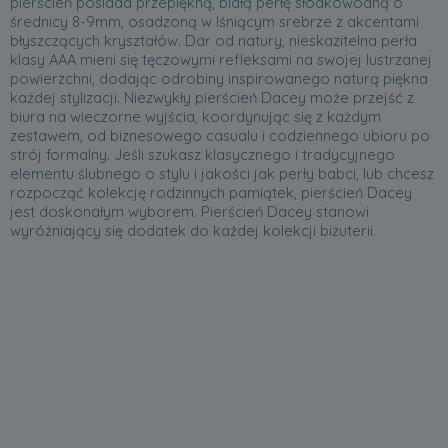
pierścień posiada przepiękną, białą perłę słodkowodną o
średnicy 8-9mm, osadzoną w lśniącym srebrze z akcentami
błyszczących kryształów. Dar od natury, nieskazitelna perła
klasy AAA mieni się tęczowymi refleksami na swojej lustrzanej
powierzchni, dodając odrobiny inspirowanego naturą piękna
każdej stylizacji. Niezwykły pierścień Dacey może przejść z
biura na wieczorne wyjścia, koordynując się z każdym
zestawem, od biznesowego casualu i codziennego ubioru po
strój formalny. Jeśli szukasz klasycznego i tradycyjnego
elementu ślubnego o stylu i jakości jak perły babci, lub chcesz
rozpocząć kolekcję rodzinnych pamiątek, pierścień Dacey
jest doskonałym wyborem. Pierścień Dacey stanowi
wyróżniający się dodatek do każdej kolekcji biżuterii.