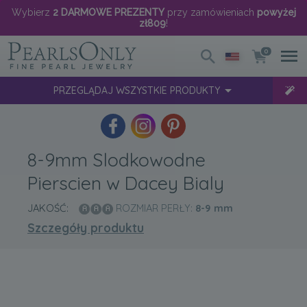
Wybierz
2 DARMOWE PREZENTY
przy zamówieniach
powyżej
zł809
!
0
PRZEGLĄDAJ WSZYSTKIE PRODUKTY
8-9mm Slodkowodne
Pierscien w Dacey Bialy
JAKOŚĆ:
ROZMIAR PERŁY:
8-9
mm
Szczegóły produktu