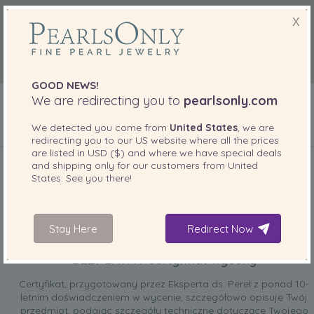
X
GOOD NEWS!
We are redirecting you to
pearlsonly.com
We detected you come from
United States
, we are
redirecting you to our
US
website where all the prices
DOŁĄCZONE DO TWOJEGO PRODUKTU
are listed in
USD ($)
and where we have special deals
and shipping only for our customers from
United
States
. See you there!
Stay Here
Redirect Now
BEZPŁATNY certyfikat wyceny
Certyfikat, przygotowany przez Eksperta ds. Pereł z ponad 10-
letnim doświadczeniem w wycenie, szczegółowo opisuje Twój
przedmiot, podając szczegóły techniczne dotyczące Twojego