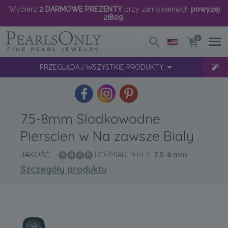
Wybierz
2 DARMOWE PREZENTY
przy zamówieniach
powyżej
zł809
!
0
PRZEGLĄDAJ WSZYSTKIE PRODUKTY
7.5-8mm Slodkowodne
Pierscien w Na zawsze Bialy
JAKOŚĆ:
ROZMIAR PERŁY:
7.5-8
mm
Szczegóły produktu