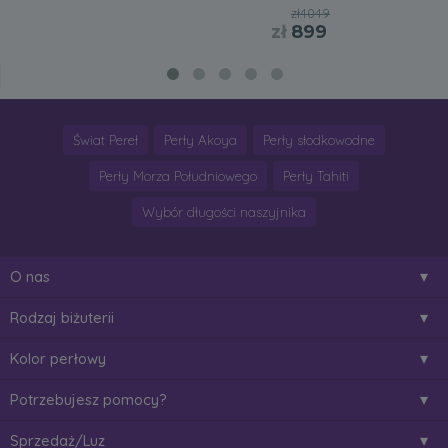
zł4049
zł
899
Świat Pereł
Perły Akoya
Perły słodkowodne
Perły Morza Południowego
Perły Tahiti
Wybór długości naszyjnika
O nas
Rodzaj biżuterii
Kolor perłowy
Potrzebujesz pomocy?
Sprzedaż/Luz