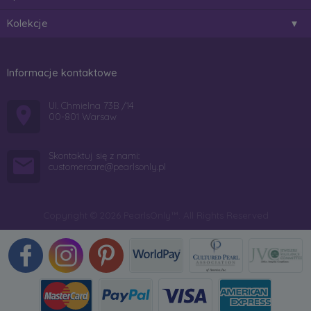
Kolekcje
Informacje kontaktowe
Ul. Chmielna 73B /14
00-801 Warsaw
Skontaktuj się z nami:
customercare@pearlsonly.pl
Copyright © 2026 PearlsOnly™. All Rights Reserved