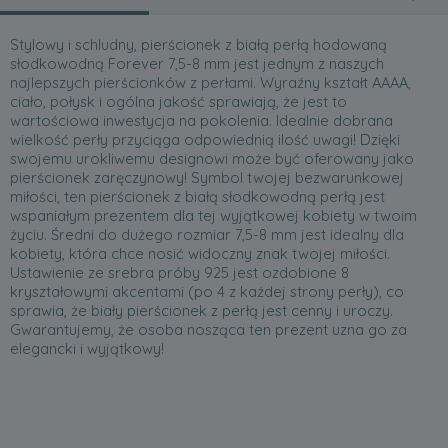
Stylowy i schludny, pierścionek z białą perłą hodowaną
słodkowodną Forever 7,5-8 mm jest jednym z naszych
najlepszych pierścionków z perłami. Wyraźny kształt AAAA,
ciało, połysk i ogólna jakość sprawiają, że jest to
wartościowa inwestycja na pokolenia. Idealnie dobrana
wielkość perły przyciąga odpowiednią ilość uwagi! Dzięki
swojemu urokliwemu designowi może być oferowany jako
pierścionek zaręczynowy! Symbol twojej bezwarunkowej
miłości, ten pierścionek z białą słodkowodną perłą jest
wspaniałym prezentem dla tej wyjątkowej kobiety w twoim
życiu. Średni do dużego rozmiar 7,5-8 mm jest idealny dla
kobiety, która chce nosić widoczny znak twojej miłości.
Ustawienie ze srebra próby 925 jest ozdobione 8
kryształowymi akcentami (po 4 z każdej strony perły), co
sprawia, że biały pierścionek z perłą jest cenny i uroczy.
Gwarantujemy, że osoba nosząca ten prezent uzna go za
elegancki i wyjątkowy!