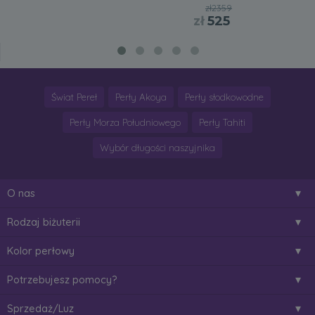
zł2359
zł
525
Świat Pereł
Perły Akoya
Perły słodkowodne
Perły Morza Południowego
Perły Tahiti
Wybór długości naszyjnika
O nas
Rodzaj biżuterii
Kolor perłowy
Potrzebujesz pomocy?
Sprzedaż/Luz