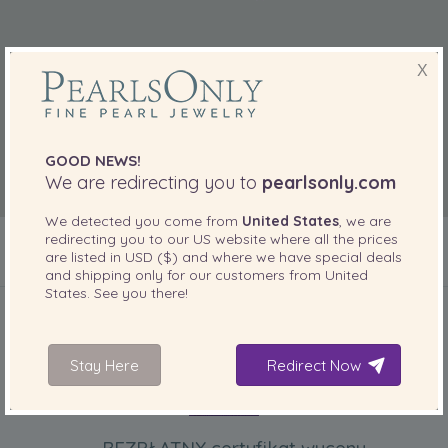
X
GOOD NEWS!
We are redirecting you to
pearlsonly.com
We detected you come from
United States
, we are
redirecting you to our
US
website where all the prices
are listed in
USD ($)
and where we have special deals
and shipping only for our customers from
United
DOŁĄCZONE DO TWOJEGO PRODUKTU
States
. See you there!
Stay Here
Redirect Now