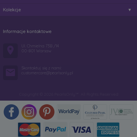
Kolekcje
Informacje kontaktowe
Ul. Chmielna 73B /14
00-801 Warsaw
Skontaktuj się z nami:
customercare@pearlsonly.pl
Copyright © 2026 PearlsOnly™. All Rights Reserved