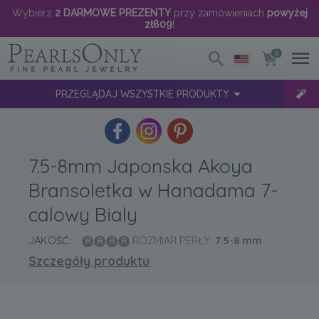
Wybierz
2 DARMOWE PREZENTY
przy zamówieniach
powyżej
zł809
!
0
PRZEGLĄDAJ WSZYSTKIE PRODUKTY
7.5-8mm Japonska Akoya
Bransoletka w Hanadama 7-
calowy Bialy
JAKOŚĆ:
ROZMIAR PERŁY:
7.5-8
mm
Szczegóły produktu