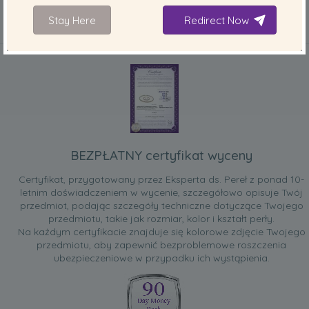
Stay Here
Redirect Now
DOŁĄCZONE DO TWOJEGO PRODUKTU
BEZPŁATNY certyfikat wyceny
Certyfikat, przygotowany przez Eksperta ds. Pereł z ponad 10-
letnim doświadczeniem w wycenie, szczegółowo opisuje Twój
przedmiot, podając szczegóły techniczne dotyczące Twojego
przedmiotu, takie jak rozmiar, kolor i kształt perły.
Na każdym certyfikacie znajduje się kolorowe zdjęcie Twojego
przedmiotu, aby zapewnić bezproblemowe roszczenia
ubezpieczeniowe w przypadku ich wystąpienia.