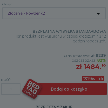
Clasp:
Złocenie - Powder x2
BEZPŁATNA WYSYŁKA STANDARDOWA
Ten produkt jest wysyłany w czasie krótszym niż 12
godzin roboczych.
zł
8239
CENA RYNKOWA:
82%
OSZCZĘDZASZ:
zł
1484.
10
146d : 8h
ILOŚĆ:
Dodaj do koszyka
BEZPIECZNY ZAKUP