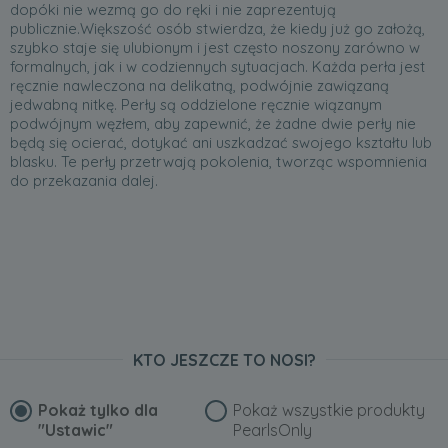
dopóki nie wezmą go do ręki i nie zaprezentują
publicznie.Większość osób stwierdza, że kiedy już go założą,
szybko staje się ulubionym i jest często noszony zarówno w
formalnych, jak i w codziennych sytuacjach. Każda perła jest
ręcznie nawleczona na delikatną, podwójnie zawiązaną
jedwabną nitkę. Perły są oddzielone ręcznie wiązanym
podwójnym węzłem, aby zapewnić, że żadne dwie perły nie
będą się ocierać, dotykać ani uszkadzać swojego kształtu lub
blasku. Te perły przetrwają pokolenia, tworząc wspomnienia
do przekazania dalej.
KTO JESZCZE TO NOSI?
Pokaż tylko dla
Pokaż wszystkie produkty
"Ustawic"
PearlsOnly