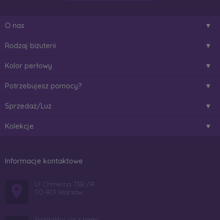
O nas
Rodzaj biżuterii
Kolor perłowy
Potrzebujesz pomocy?
Sprzedaż/Luz
Kolekcje
Informacje kontaktowe
Ul. Chmielna 73B /14
00-801 Warsaw
Skontaktuj się z nami: