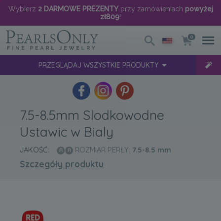
Wybierz
2 DARMOWE PREZENTY
przy zamówieniach
powyżej
zł809
!
0
PRZEGLĄDAJ WSZYSTKIE PRODUKTY
7.5-8.5mm Slodkowodne
Ustawic w Bialy
JAKOŚĆ:
ROZMIAR PERŁY:
7.5-8.5
mm
Szczegóły produktu