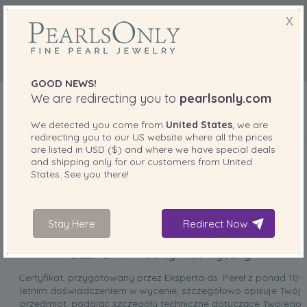
X
GOOD NEWS!
We are redirecting you to
pearlsonly.com
We detected you come from
United States
, we are
redirecting you to our
US
website where all the prices
DOŁĄCZONE DO TWOJEGO PRODUKTU
are listed in
USD ($)
and where we have special deals
and shipping only for our customers from
United
States
. See you there!
Stay Here
Redirect Now
BEZPŁATNY certyfikat wyceny
Certyfikat, przygotowany przez Eksperta ds. Pereł z ponad 10-
letnim doświadczeniem w wycenie, szczegółowo opisuje Twój
przedmiot, podając szczegóły techniczne dotyczące Twojego