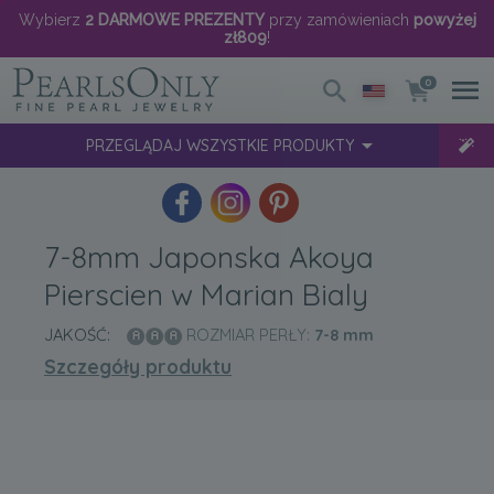
Wybierz
2 DARMOWE PREZENTY
przy zamówieniach
powyżej
zł809
!
0
PRZEGLĄDAJ WSZYSTKIE PRODUKTY
7-8mm Japonska Akoya
Pierscien w Marian Bialy
JAKOŚĆ:
ROZMIAR PERŁY:
7-8
mm
Szczegóły produktu