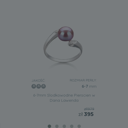
ROZMIAR PERŁY:
JAKOŚĆ:
6-7
mm
6-7mm Slodkowodne Pierscien w
Dana Lawenda
zł1979
zł
395