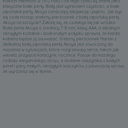
Kokichi Mikimoto w 1912 roku i od tego czasu są znane jako
klasyczne białe perły. Biały jest symbolem czystości, a białe
japońskie perły Akoya oznaczają elegancję i piękno. Jak byś
się czuła nosząc srebrny pierścionek z białą japońską perłą
Akoya na szczycie? Założę się, że czułabyś się jak wróżka.
Biała perła Akoya o średnicy 7-8 mm, klasy AAA, o idealnym
okrągłym kształcie i doskonałym połysku sprawia, że każda
kobieta będzie ją zauważać. Srebrny pierścionek Marian z
delikatną białą japońską perłą Akoya jest stworzony do
noszenia w sytuacjach, które rozgrzewają serce, takich jak
wesela, przyjęcia kolacyjne, rocznice. Pasuje do każdego
rodzaju eleganckiego stroju, a dodanie naszyjnika z białych
pereł i pary małych, okrągłych kolczyków z pewnością sprawi,
że wyróżnisz się w tłumie.