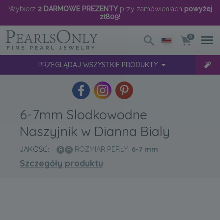
Wybierz
2 DARMOWE PREZENTY
przy zamówieniach
powyżej
zł809
!
0
PRZEGLĄDAJ WSZYSTKIE PRODUKTY
6-7mm Slodkowodne
Naszyjnik w Dianna Bialy
JAKOŚĆ:
ROZMIAR PERŁY:
6-7
mm
Szczegóły produktu