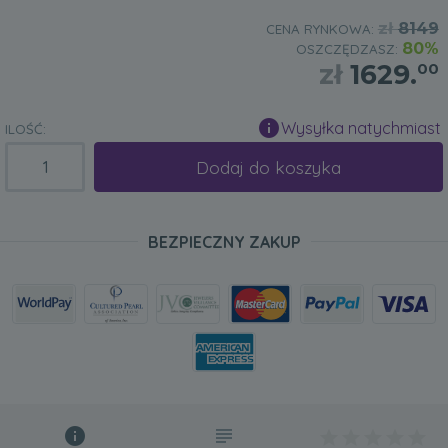
zł
8149
CENA RYNKOWA:
80%
OSZCZĘDZASZ:
zł
1629.
00
Wysyłka natychmiast
ILOŚĆ:
Dodaj do koszyka
BEZPIECZNY ZAKUP