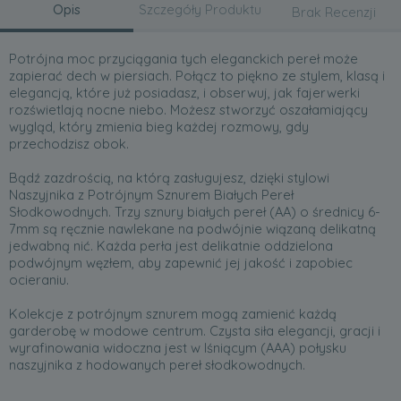
Opis
Szczegóły Produktu
Brak Recenzji
Potrójna moc przyciągania tych eleganckich pereł może
zapierać dech w piersiach. Połącz to piękno ze stylem, klasą i
elegancją, które już posiadasz, i obserwuj, jak fajerwerki
rozświetlają nocne niebo. Możesz stworzyć oszałamiający
wygląd, który zmienia bieg każdej rozmowy, gdy
przechodzisz obok.
Bądź zazdrością, na którą zasługujesz, dzięki stylowi
Naszyjnika z Potrójnym Sznurem Białych Pereł
Słodkowodnych. Trzy sznury białych pereł (AA) o średnicy 6-
7mm są ręcznie nawlekane na podwójnie wiązaną delikatną
jedwabną nić. Każda perła jest delikatnie oddzielona
podwójnym węzłem, aby zapewnić jej jakość i zapobiec
ocieraniu.
Kolekcje z potrójnym sznurem mogą zamienić każdą
garderobę w modowe centrum. Czysta siła elegancji, gracji i
wyrafinowania widoczna jest w lśniącym (AAA) połysku
naszyjnika z hodowanych pereł słodkowodnych.