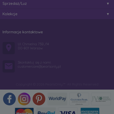
Sprzedaż/Luz
Kolekcje
Informacje kontaktowe
Ul. Chmielna 73B /14
00-801 Warsaw
Skontaktuj się z nami:
customercare@pearlsonly.pl
Copyright © 2026 PearlsOnly™. All Rights Reserved