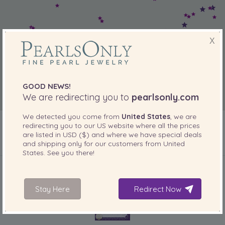
X
GOOD NEWS!
We are redirecting you to
pearlsonly.com
We detected you come from
United States
, we are
redirecting you to our
US
website where all the prices
are listed in
USD ($)
and where we have special deals
and shipping only for our customers from
United
States
. See you there!
DOŁĄCZONE DO TWOJEGO PRODUKTU
Stay Here
Redirect Now