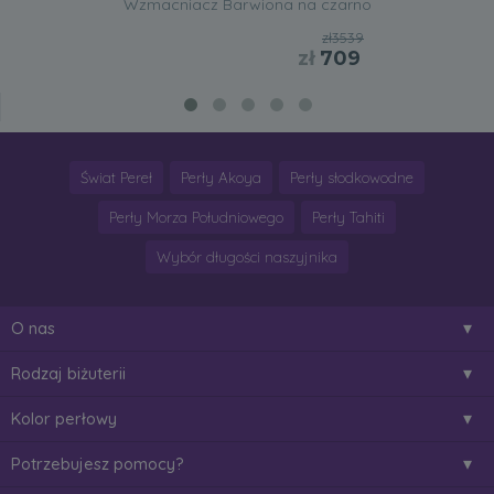
Wzmacniacz Barwiona na czarno
zł3539
zł
709
Świat Pereł
Perły Akoya
Perły słodkowodne
Perły Morza Południowego
Perły Tahiti
Wybór długości naszyjnika
O nas
Rodzaj biżuterii
Kolor perłowy
Potrzebujesz pomocy?