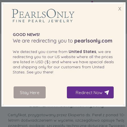
X
GOOD NEWS!
We are redirecting you to
pearlsonly.com
We detected you come from
United States
, we are
redirecting you to our
US
website where all the prices
DOŁĄCZONE DO TWOJEGO PRODUKTU
are listed in
USD ($)
and where we have special deals
and shipping only for our customers from
United
States
. See you there!
Stay Here
Redirect Now
BEZPŁATNY certyfikat wyceny
Certyfikat, przygotowany przez Eksperta ds. Pereł z ponad 10-
letnim doświadczeniem w wycenie, szczegółowo opisuje Twój
przedmiot, podając szczegóły techniczne dotyczące Twojego