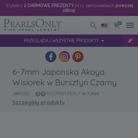
Wybierz
2 DARMOWE PREZENTY
przy zamówieniach
powyżej
zł809
!
0
PRZEGLĄDAJ WSZYSTKIE PRODUKTY
6-7mm Japonska Akoya
Wisiorek w Bursztyn Czarny
JAKOŚĆ:
ROZMIAR PERŁY:
6-7
mm
Szczegóły produktu