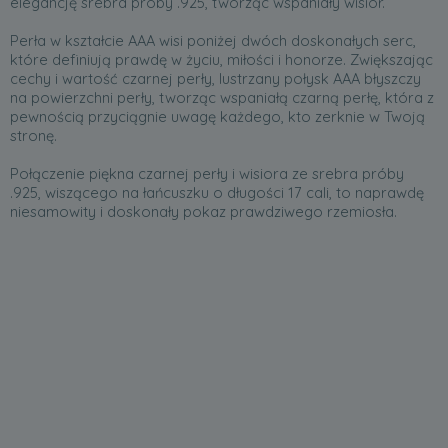
elegancję srebra próby .925, tworząc wspaniały wisior.
Perła w kształcie AAA wisi poniżej dwóch doskonałych serc,
które definiują prawdę w życiu, miłości i honorze. Zwiększając
cechy i wartość czarnej perły, lustrzany połysk AAA błyszczy
na powierzchni perły, tworząc wspaniałą czarną perłę, która z
pewnością przyciągnie uwagę każdego, kto zerknie w Twoją
stronę.
Połączenie piękna czarnej perły i wisiora ze srebra próby
.925, wiszącego na łańcuszku o długości 17 cali, to naprawdę
niesamowity i doskonały pokaz prawdziwego rzemiosła.