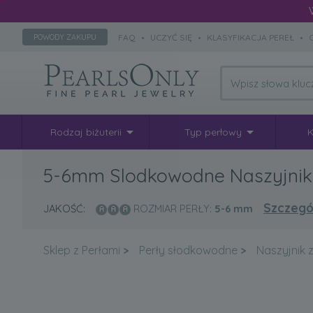
FAQ
•
UCZYĆ SIĘ
•
KLASYFIKACJA PEREŁ
•
POWODY ZAKUPU
Rodzaj biżuterii
Typ perłowy
K
5-6mm Slodkowodne Naszyjnik w
Szczegó
JAKOŚĆ:
ROZMIAR PERŁY:
5-6
mm
Sklep z Perłami
>
Perły słodkowodne
>
Naszyjnik 