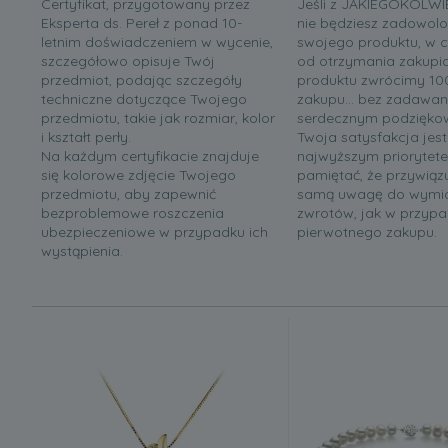
Certyfikat, przygotowany przez
Jeśli z JAKIEGOKOLW
Eksperta ds. Pereł z ponad 10-
nie będziesz zadowolo
letnim doświadczeniem w wycenie,
swojego produktu, w c
szczegółowo opisuje Twój
od otrzymania zakupi
przedmiot, podając szczegóły
produktu zwrócimy 1
techniczne dotyczące Twojego
zakupu... bez zadawani
przedmiotu, takie jak rozmiar, kolor
serdecznym podzięko
i kształt perły.
Twoja satysfakcja jes
Na każdym certyfikacie znajduje
najwyższym priorytet
się kolorowe zdjęcie Twojego
pamiętać, że przywiąz
przedmiotu, aby zapewnić
samą uwagę do wymia
bezproblemowe roszczenia
zwrotów, jak w przyp
ubezpieczeniowe w przypadku ich
pierwotnego zakupu.
wystąpienia.