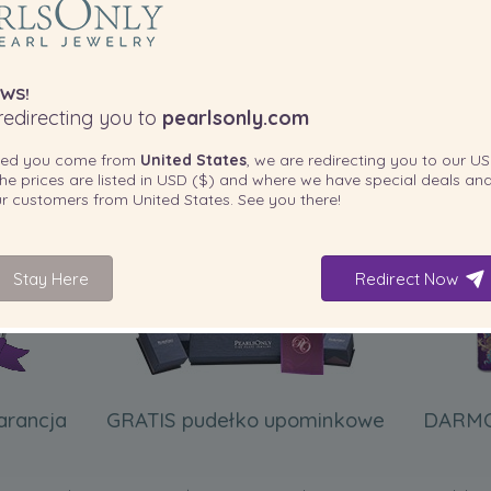
WS!
edirecting you to
pearlsonly.com
ted you come from
United States
, we are redirecting you to our
US
he prices are listed in
USD ($)
and where we have special deals and
our customers from
United States
. See you there!
DOŁĄCZONE DO TWOJEGO PRODUKTU
Stay Here
Redirect Now
arancja
GRATIS pudełko upominkowe
DARMO