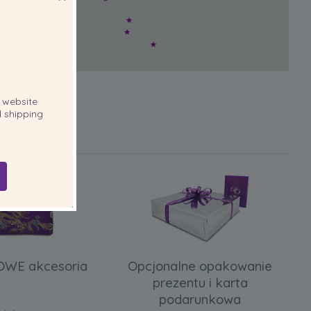
website
 shipping
WE akcesoria
Opcjonalne opakowanie
prezentu i karta
podarunkowa