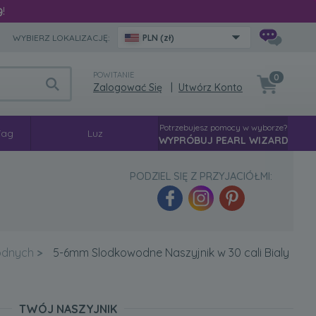
9
!
WYBIERZ LOKALIZACJĘ:
PLN (zł)
POWITANIE
0
Zalogować Się
|
Utwórz Konto
Potrzebujesz pomocy w wyborze?
Tag
Luz
WYPRÓBUJ PEARL WIZARD
PODZIEL SIĘ Z PRZYJACIÓŁMI:
wodnych
>
5-6mm Slodkowodne Naszyjnik w 30 cali Bialy
TWÓJ NASZYJNIK