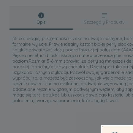
Opis
Szczegóły Produktu
30 cali błogiej przyjemności czeka na Twoje następne, bard
formalne wyjście. Prawie idealny kształt białej perły słod
i etykietę światowej klasy podróżnika z jej połyskiem (AA
Piękno pereł, ich blask i iskrząca natura przenoszą ten nasz
poziom.Rozmiar 5-6 mm sprawia, że perły są mniejsze i deli
bardziej formalny/biurowy charakter. Dzięki spektakularnej
uzyskania różnych stylizacji. Pozwól swojej garderobie za
wypróbuj to, a możesz być zaskoczony, jak wiele może to 
ręcznie nawleczona na delikatną, podwójnie węzłowaną jed
oddzielone ręcznie wiązanym podwójnym węzłem, aby zapew
mogą się tarć, dotykać lub uszkodzić swojego kształtu lub 
pokolenia, tworząc wspomnienia, które będą trwać.