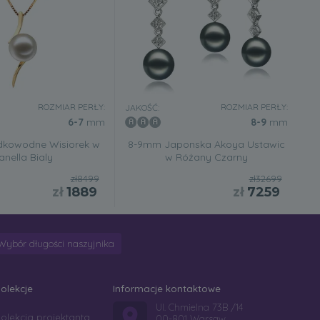
ROZMIAR PERŁY:
ROZMIAR PERŁY:
JAKOŚĆ:
6-7
mm
8-9
mm
dkowodne Wisiorek w
8-9mm Japonska Akoya Ustawic
anella Bialy
w Różany Czarny
zł8499
zł32699
zł
1889
zł
7259
Wybór długości naszyjnika
olekcje
Informacje kontaktowe
Ul. Chmielna 73B /14
olekcja projektanta
00-801 Warsaw