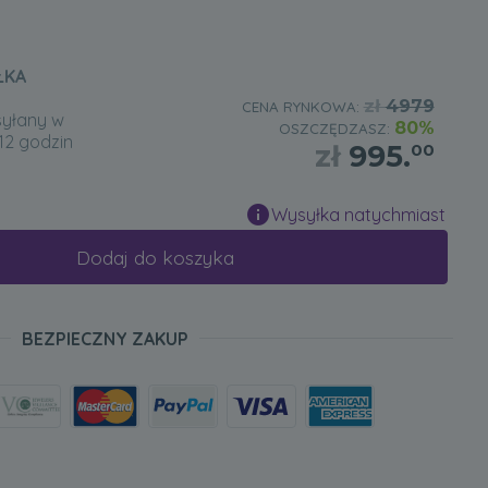
ŁKA
zł
4979
CENA RYNKOWA:
syłany w
80%
OSZCZĘDZASZ:
12 godzin
zł
995.
00
Wysyłka natychmiast
Dodaj do koszyka
BEZPIECZNY ZAKUP