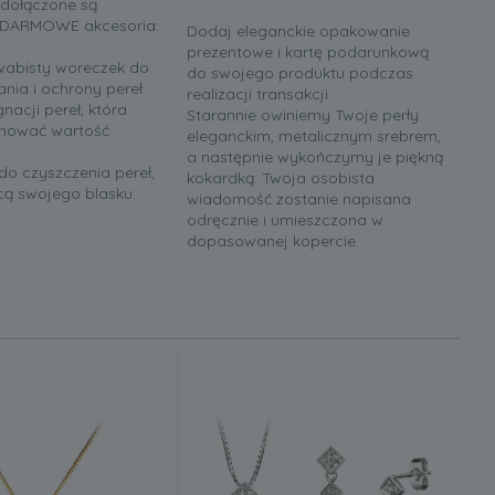
 dołączone są
 DARMOWE akcesoria:
Dodaj eleganckie opakowanie
prezentowe i kartę podarunkową
edwabisty woreczek do
do swojego produktu podczas
ia i ochrony pereł
realizacji transakcji.
gnacji pereł, która
Starannie owiniemy Twoje perły
hować wartość
eleganckim, metalicznym srebrem,
a następnie wykończymy je piękną
do czyszczenia pereł,
kokardką. Twoja osobista
acą swojego blasku.
wiadomość zostanie napisana
odręcznie i umieszczona w
dopasowanej kopercie.