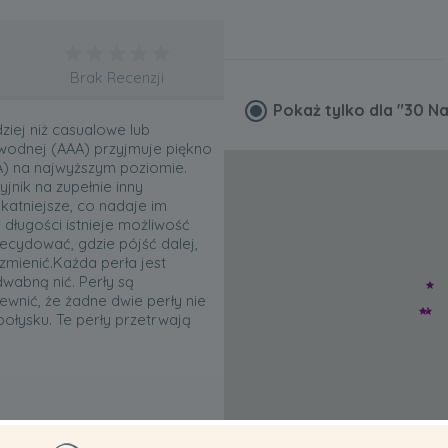
Brak Recenzji
Pokaż tylko dla
"30 Na
ziej niż casualowe lub
kowodnej (AAA) przyjmuje piękno
AA) na najwyższym poziomie.
yjnik na zupełnie inny
katniejsze, co nadaje im
 długości istnieje możliwość
decydować, gdzie pójść dalej,
zmienić.Każda perła jest
wabną nić. Perły są
nić, że żadne dwie perły nie
połysku. Te perły przetrwają