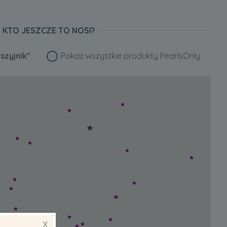
KTO JESZCZE TO NOSI?
szyjnik"
Pokaż wszystkie produkty PearlsOnly
X