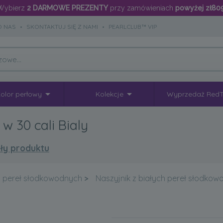
Wybierz
2 DARMOWE PREZENTY
przy zamówieniach
powyżej zł80
O NAS
•
SKONTAKTUJ SIĘ Z NAMI
•
PEARLCLUB™ VIP
olor perłowy
Kolekcje
Wyprzedaż Red
 30 cali Bialy
ły produktu
z pereł słodkowodnych
>
Naszyjnik z białych pereł słodko