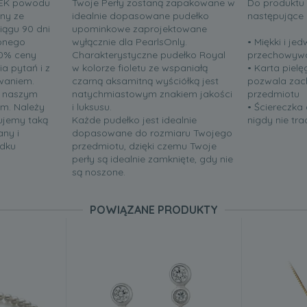
IEK powodu
Twoje Perły zostaną zapakowane w
Do produktu
ny ze
idealnie dopasowane pudełko
następujące
iągu 90 dni
upominkowe zaprojektowane
onego
wyłącznie dla PearlsOnly.
• Miękki i j
00% ceny
Charakterystyczne pudełko Royal
przechowywan
a pytań i z
w kolorze fioletu ze wspaniałą
• Karta pielę
waniem.
czarną aksamitną wyściółką jest
pozwala zac
t naszym
natychmiastowym znakiem jakości
przedmiotu
em. Należy
i luksusu.
• Ściereczka 
ujemy taką
Każde pudełko jest idealnie
nigdy nie tr
ny i
dopasowane do rozmiaru Twojego
adku
przedmiotu, dzięki czemu Twoje
perły są idealnie zamknięte, gdy nie
są noszone.
POWIĄZANE PRODUKTY