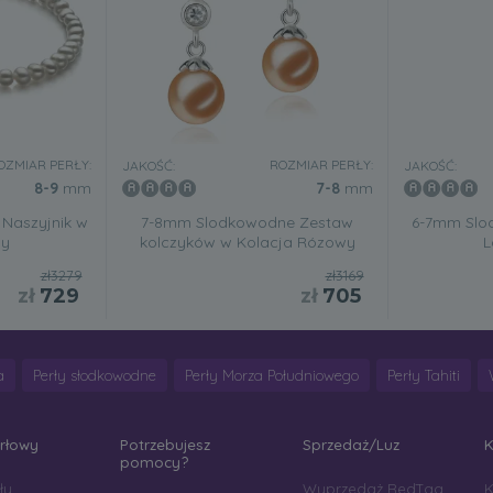
OZMIAR PERŁY:
ROZMIAR PERŁY:
JAKOŚĆ:
JAKOŚĆ:
8-9
mm
7-8
mm
Naszyjnik w
7-8mm Slodkowodne Zestaw
6-7mm Slo
ly
kolczyków w Kolacja Rózowy
L
zł3279
zł3169
zł
729
zł
705
a
Perły słodkowodne
Perły Morza Południowego
Perły Tahiti
erłowy
Potrzebujesz
Sprzedaż/Luz
K
pomocy?
ły
Wyprzedaż RedTag
K