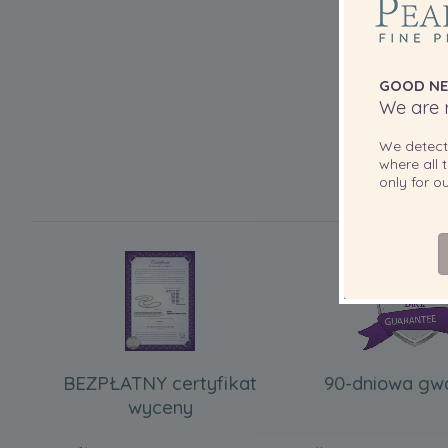
GOOD NE
We are r
We detec
where all t
only for 
BEZPŁATNY certyfikat
90-dniowa gw
wyceny