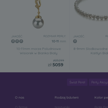
ROZMIAR PERŁY:
R
JAKOŚĆ:
JAKOŚĆ:
10-11
mm
10-11mm morze Poludniowe
8-9mm Slodkowodne 
Wisiorek w Bianka Bialy
Kaitlyn Bia
zł25299
zł
5059
Świat Pereł
Perły Akoy
O nas
Rodzaj biżuterii
Kolor p
O firmie
Naszyjniki
Białe Per