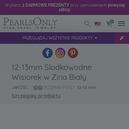
Wybierz
2 DARMOWE PREZENTY
przy zamówieniach
powyżej
zł809
!
0
PRZEGLĄDAJ WSZYSTKIE PRODUKTY
12-13mm Slodkowodne
Wisiorek w Zina Bialy
JAKOŚĆ:
ROZMIAR PERŁY:
12-13
mm
Szczegóły produktu