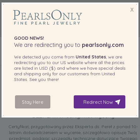
X
GOOD NEWS!
We are redirecting you to
pearlsonly.com
We detected you come from
United States
, we are
redirecting you to our
US
website where all the prices
DOŁĄCZONE DO TWOJEGO PRODUKTU
are listed in
USD ($)
and where we have special deals
and shipping only for our customers from
United
States
. See you there!
Stay Here
Redirect Now
BEZPŁATNY certyfikat wyceny
Certyfikat, przygotowany przez Eksperta ds. Pereł z ponad 10-
letnim doświadczeniem w wycenie, szczegółowo opisuje Twój
przedmiot, podając szczegóły techniczne dotyczące Twojego