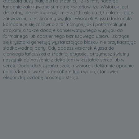
otaczają duży biały perł o średnicy 12-13 mm, nadając
łagodnie zakrzywioną symetrię kształtowi łzy. Wisiorek jest
delikatny, ale nie maleńki, i mierzy 1,1 cala na 0,7 cala, co daje
zauważalny, ale skromny wygląd. Wisiorek Alyssa doskonale
komponuje się zarówno z formalnymi, jak i półformalnymi
strojami, a także dodaje konserwatywnego wyglądu do
formalnego lub codziennego biznesowego ubioru. Iskrzące
się kryształki generują wystarczająco blasku, nie przytłaczając
słodkowodnej perły. Gdy dodasz wisiorek Alyssa do
cienkiego łańcuszka o średniej długości, otrzymasz świetny
naszyjnik do noszenia z dekoltem w kształcie serca lub w
serek. Dodaj dłuższy łańcuszek, a wisiorek delikatnie opadnie
na bluzkę lub sweter z dekoltem typu woda, stanowiąc
elegancką ozdobę prostego stroju.