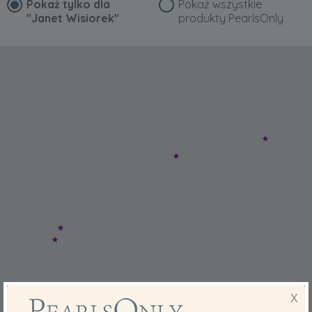
Pokaż tylko dla
Pokaż wszystkie
"Janet Wisiorek"
produkty PearlsOnly
X