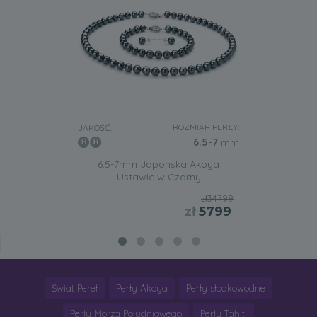
ROZMIAR PERŁY:
JAKOŚĆ:
6.5-7
mm
6.5-7mm Japonska Akoya
Ustawic w Czarny
zł34799
zł
5799
Świat Pereł
Perły Akoya
Perły słodkowodne
Perły Morza Południowego
Perły Tahiti