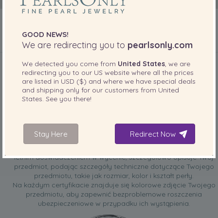
GOOD NEWS!
We are redirecting you to
pearlsonly.com
DOŁĄCZONE DO TWOJEGO PRODUKTU
We detected you come from
United States
, we are
redirecting you to our
US
website where all the prices
are listed in
USD ($)
and where we have special deals
and shipping only for our customers from
United
States
. See you there!
BEZPŁATNY certyfikat wyceny
Stay Here
Redirect Now
Certyfikat, przygotowany przez Eksperta ds. Pereł z ponad 10-
letnim doświadczeniem w wycenie, szczegółowo opisuje Twój
przedmiot, podając szczegóły techniczne dotyczące Twojego
przedmiotu, takie jak rozmiar, kolor i kształt perły.
Na każdym certyfikacie znajduje się kolorowe zdjęcie Twojego
przedmiotu, aby zapewnić bezproblemowe roszczenia
ubezpieczeniowe w przypadku ich wystąpienia.