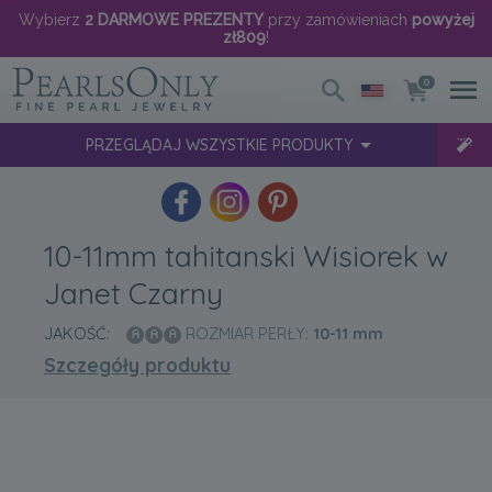
Wybierz
2 DARMOWE PREZENTY
przy zamówieniach
powyżej
zł809
!
0
PRZEGLĄDAJ WSZYSTKIE PRODUKTY
10-11mm tahitanski Wisiorek w
Janet Czarny
JAKOŚĆ:
ROZMIAR PERŁY:
10-11
mm
Szczegóły produktu