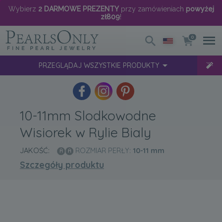
Wybierz
2 DARMOWE PREZENTY
przy zamówieniach
powyżej
zł809
!
0
PRZEGLĄDAJ WSZYSTKIE PRODUKTY
10-11mm Slodkowodne
Wisiorek w Rylie Bialy
JAKOŚĆ:
ROZMIAR PERŁY:
10-11
mm
Szczegóły produktu