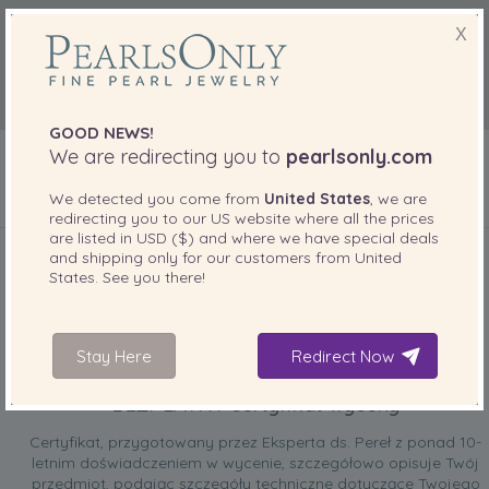
X
GOOD NEWS!
We are redirecting you to
pearlsonly.com
We detected you come from
United States
, we are
redirecting you to our
US
website where all the prices
DOŁĄCZONE DO TWOJEGO PRODUKTU
are listed in
USD ($)
and where we have special deals
and shipping only for our customers from
United
States
. See you there!
Stay Here
Redirect Now
BEZPŁATNY certyfikat wyceny
Certyfikat, przygotowany przez Eksperta ds. Pereł z ponad 10-
letnim doświadczeniem w wycenie, szczegółowo opisuje Twój
przedmiot, podając szczegóły techniczne dotyczące Twojego