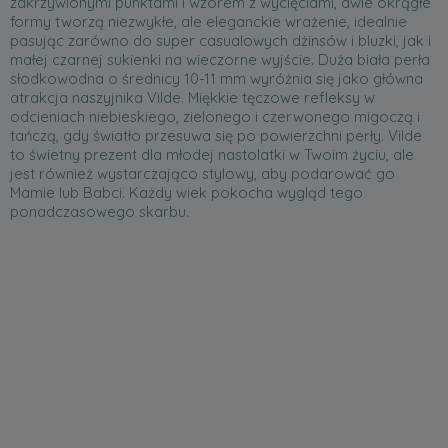
zakrzywionymi punktami i wzorem z wycięciami, dwie okrągłe
formy tworzą niezwykłe, ale eleganckie wrażenie, idealnie
pasując zarówno do super casualowych dżinsów i bluzki, jak i
małej czarnej sukienki na wieczorne wyjście. Duża biała perła
słodkowodna o średnicy 10-11 mm wyróżnia się jako główna
atrakcja naszyjnika Vilde. Miękkie tęczowe refleksy w
odcieniach niebieskiego, zielonego i czerwonego migoczą i
tańczą, gdy światło przesuwa się po powierzchni perły. Vilde
to świetny prezent dla młodej nastolatki w Twoim życiu, ale
jest również wystarczająco stylowy, aby podarować go
Mamie lub Babci. Każdy wiek pokocha wygląd tego
ponadczasowego skarbu.