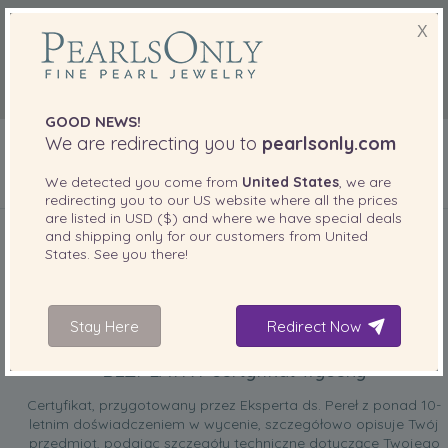
X
GOOD NEWS!
We are redirecting you to
pearlsonly.com
We detected you come from
United States
, we are
redirecting you to our
US
website where all the prices
DOŁĄCZONE DO TWOJEGO PRODUKTU
are listed in
USD ($)
and where we have special deals
and shipping only for our customers from
United
States
. See you there!
Stay Here
Redirect Now
BEZPŁATNY certyfikat wyceny
Certyfikat, przygotowany przez Eksperta ds. Pereł z ponad 10-
letnim doświadczeniem w wycenie, szczegółowo opisuje Twój
przedmiot, podając szczegóły techniczne dotyczące Twojego