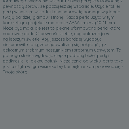
formalnego. Włączenie wisiorka z białą perłą słodkowodną z
pewnością sprawi, że poczujesz się wspaniale. Użycie takiej
perły w naszym wisiorku Lena naprawdę pomaga wydobyć
twoją bardziej glamour stronę. Każda perła użyta w tym
konkretnym projekcie ma ocenę AAAA i mierzy 10-11 mm.
Może być mała, ale jest to pięknie uformowana perła, która
naprawdę doda Ci pewności siebie, aby pokazać ją w
najlepszym świetle. Aby jeszcze bardziej wydobyć
niesamowite tony, zdecydowaliśmy się połączyć ją z
delikatnym srebrnym naszyjnikiem i srebrnym uchwytem. To
pomaga słońcu wydobyć ciepłe podtony białej perły i
podkreślić jej piękny połysk. Niezależnie od wieku, perła taka
jak ta użyta w tym wisiorku będzie pięknie komponować się z
Twoją skórą.