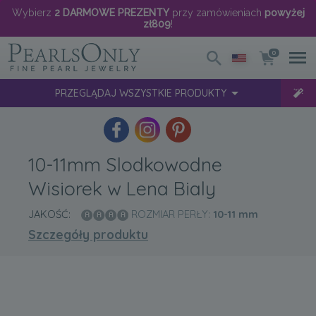
Wybierz
2 DARMOWE PREZENTY
przy zamówieniach
powyżej
zł809
!
0
PRZEGLĄDAJ WSZYSTKIE PRODUKTY
10-11mm Slodkowodne
Wisiorek w Lena Bialy
JAKOŚĆ:
ROZMIAR PERŁY:
10-11
mm
Szczegóły produktu