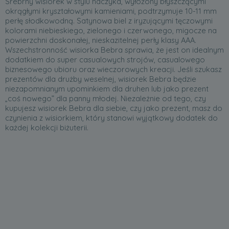
Srebrny wisiorek w stylu haczyka, wyłożony błyszczącymi
okrągłymi kryształowymi kamieniami, podtrzymuje 10-11 mm
perłę słodkowodną. Satynowa biel z iryzującymi tęczowymi
kolorami niebieskiego, zielonego i czerwonego, migocze na
powierzchni doskonałej, nieskazitelnej perły klasy AAA.
Wszechstronność wisiorka Bebra sprawia, że jest on idealnym
dodatkiem do super casualowych strojów, casualowego
biznesowego ubioru oraz wieczorowych kreacji. Jeśli szukasz
prezentów dla drużby weselnej, wisiorek Bebra będzie
niezapomnianym upominkiem dla druhen lub jako prezent
„coś nowego” dla panny młodej. Niezależnie od tego, czy
kupujesz wisiorek Bebra dla siebie, czy jako prezent, masz do
czynienia z wisiorkiem, który stanowi wyjątkowy dodatek do
każdej kolekcji biżuterii.