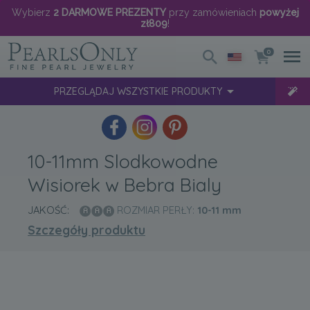
Wybierz
2 DARMOWE PREZENTY
przy zamówieniach
powyżej
zł809
!
0
PRZEGLĄDAJ WSZYSTKIE PRODUKTY
10-11mm Slodkowodne
Wisiorek w Bebra Bialy
JAKOŚĆ:
ROZMIAR PERŁY:
10-11
mm
Szczegóły produktu