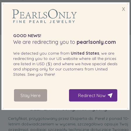
X
GOOD NEWS!
We are redirecting you to
pearlsonly.com
We detected you come from
United States
, we are
redirecting you to our
US
website where all the prices
DOŁĄCZONE DO TWOJEGO PRODUKTU
are listed in
USD ($)
and where we have special deals
and shipping only for our customers from
United
States
. See you there!
Stay Here
Redirect Now
BEZPŁATNY certyfikat wyceny
Certyfikat, przygotowany przez Eksperta ds. Pereł z ponad 10-
letnim doświadczeniem w wycenie, szczegółowo opisuje Twój
przedmiot, podając szczegóły techniczne dotyczące Twojego